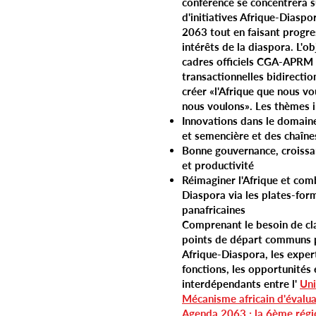
conférence se concentrera s
d'initiatives Afrique-Diaspo
2063 tout en faisant progr
intérêts de la diaspora. L'ob
cadres officiels CGA-APRM 
transactionnelles bidirecti
créer «l'Afrique que nous vo
nous voulons». Les thèmes i
Innovations dans le domaine
et semencière et des chaîne
Bonne gouvernance, croiss
et productivité
Réimaginer l'Afrique et comb
Diaspora via les plates-for
panafricaines
Comprenant le besoin de cla
points de départ communs p
Afrique-Diaspora, les expert
fonctions, les opportunités 
interdépendants entre l'
Uni
Mécanisme africain d'évalua
Agenda 2063
;
la 6ème régi