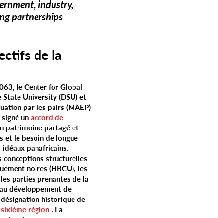
vernment, industry,
sing partnerships
ctifs de la
63, le Center for Global
e State University (DSU) et
luation par les pairs (MAEP)
t signé un
accord de
n patrimoine partagé et
s et le besoin de longue
 idéaux panafricains.
es conceptions structurelles
iquement noires (HBCU), les
 les parties prenantes de la
r au développement de
 désignation historique de
e
sixième région
. La