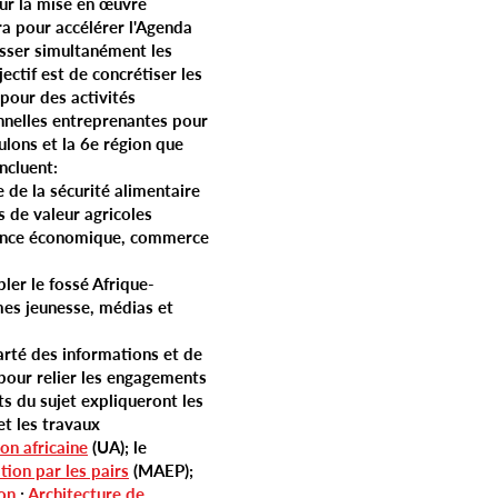
ur la mise en œuvre
ra pour accélérer l'Agenda
esser simultanément les
jectif est de concrétiser les
pour des activités
onnelles entreprenantes pour
ulons et la 6e région que
ncluent:
 de la sécurité alimentaire
s de valeur agricoles
ance économique, commerce
ler le fossé Afrique-
mes jeunesse, médias et
rté des informations et de
our relier les engagements
s du sujet expliqueront les
et les travaux
on africaine
(UA); le
tion par les pairs
(MAEP);
on
;
Architecture de