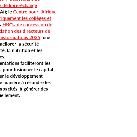
 de libre-échange
f); le
Centre pour l'Afrique
riquement les collèges et
es
HBCU de concession de
iation des directeurs de
ansformations 2025,
une
méliorer la sécurité
é, la nutrition et les
es.
entations faciliteront les
s pour fusionner le capital
our le développement
e manière à résoudre les
capacités, à générer des
uellement.