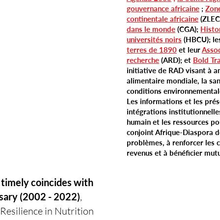
gouvernance africaine
;
Zone
continentale africaine
(ZLECA
dans le monde
(CGA);
Histo
universités noirs
(HBCU); l
terres de 1890
et leur
Assoc
recherche
(ARD); et
Bold Tr
initiative de RAD visant à a
alimentaire mondiale, la sant
conditions environnemental
Les informations et les prés
intégrations institutionnelle
humain et les ressources p
conjoint Afrique-Diaspora d
problèmes, à renforcer les 
revenus et à bénéficier mut
timely coincides with
sary (2002 - 2022)
,
Resilience in Nutrition