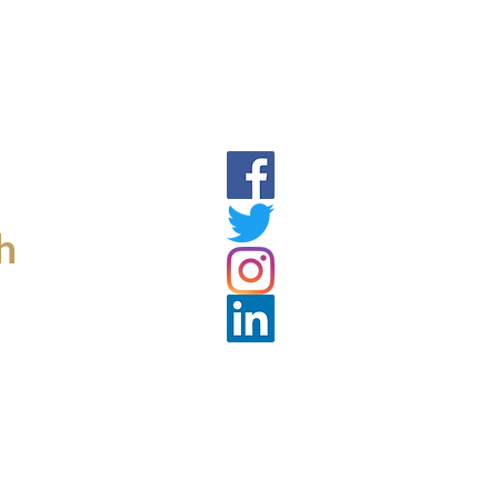
TACT US
DONATE
h