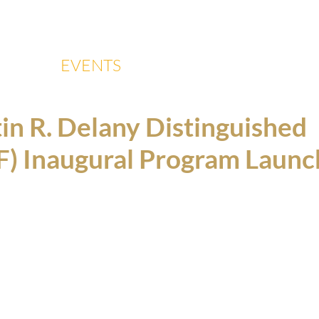
 US
EVENTS
RESOURCES
CON
in R. Delany Distinguished
) Inaugural Program Launc