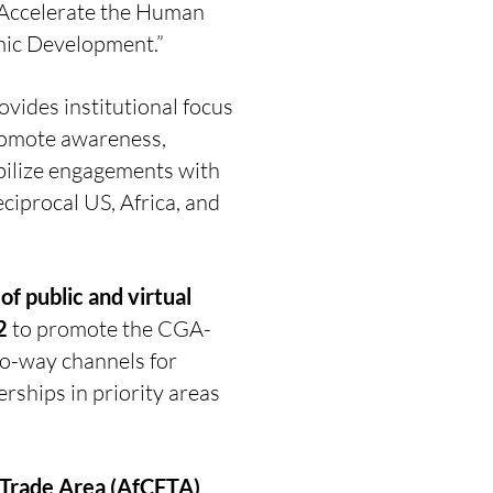
 Accelerate the Human
mic Development.”
ides institutional focus
romote awareness,
bilize engagements with
eciprocal US, Africa, and
of public and virtual
2
to promote the CGA-
o-way channels for
rships in priority areas
e Trade Area (AfCFTA)